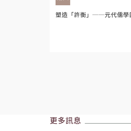
塑造「許衡」──元代儒學
更多訊息