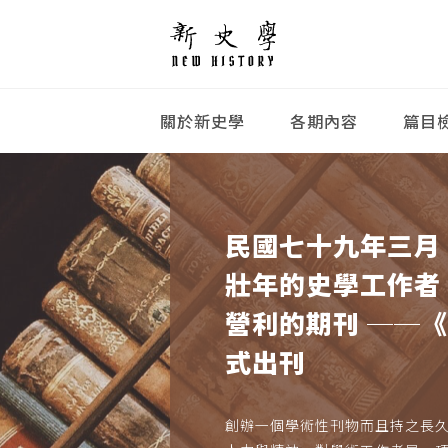
關於新史學
各期內容
篇目
民國七十九年三月
壯年的史學工作者
營利的期刊 ──
式出刊
創辦一個學術性刊物而且持之長