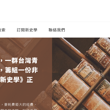
檢索
訂閱新史學
聯絡我們
，一群台灣青
，籌組一份非
《新史學》正
久，要耗費鉅大的經費、