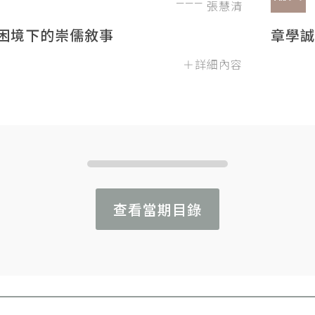
張慧清
困境下的崇儒敘事
章學誠
＋詳細內容
查看當期目錄