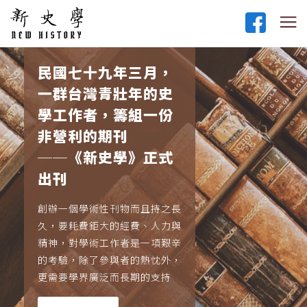
民國七十九年三月，
一群台灣青壯年的史
學工作者，籌組一份
非營利的期刊
──《新史學》正式
出刊
創辦一個學術性刊物而且持之長
久，要耗費鉅大的經費、人力與
精神，對學術工作者是一項艱辛
的考驗，除了參與者的熱忱外，
更需要學界廣泛而長期的支持