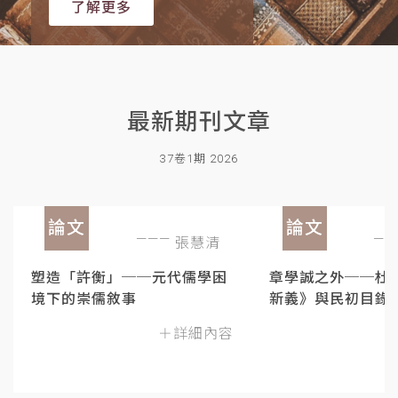
了解更多
最新期刊文章
37卷1期 2026
論文
論文
張慧清
塑造「許衡」──元代儒學困
章學誠之外──杜
境下的崇儒敘事
新義》與民初目錄
＋詳細內容