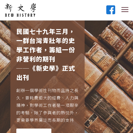
民國七十九年三月，
一群台灣青壯年的史
學工作者，籌組一份
非營利的期刊
──《新史學》正式
出刊
創辦一個學術性刊物而且持之長
久，要耗費鉅大的經費、人力與
精神，對學術工作者是一項艱辛
的考驗，除了參與者的熱忱外，
更需要學界廣泛而長期的支持