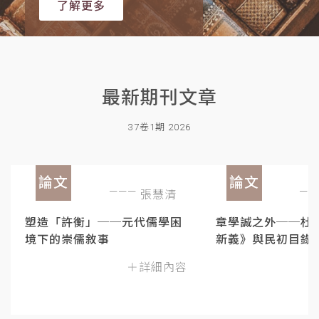
了解更多
最新期刊文章
37卷1期 2026
論文
論文
張慧清
塑造「許衡」──元代儒學困
章學誠之外──杜
境下的崇儒敘事
新義》與民初目錄
＋詳細內容