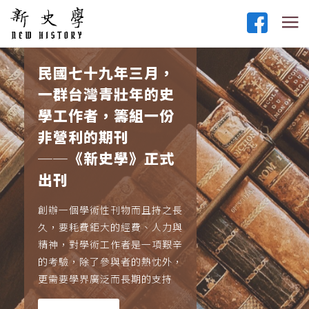
民國七十九年三月，
一群台灣青壯年的史
學工作者，籌組一份
非營利的期刊
──《新史學》正式
出刊
創辦一個學術性刊物而且持之長
久，要耗費鉅大的經費、人力與
精神，對學術工作者是一項艱辛
的考驗，除了參與者的熱忱外，
更需要學界廣泛而長期的支持