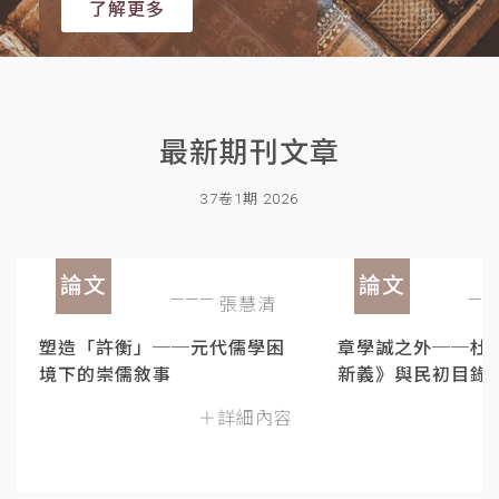
了解更多
最新期刊文章
37卷1期 2026
論文
論文
張慧清
塑造「許衡」──元代儒學困
章學誠之外──杜
境下的崇儒敘事
新義》與民初目錄
＋詳細內容