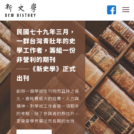
民國七十九年三月，
一群台灣青壯年的史
學工作者，籌組一份
非營利的期刊
──《新史學》正式
出刊
創辦一個學術性刊物而且持之長
久，要耗費鉅大的經費、人力與
精神，對學術工作者是一項艱辛
的考驗，除了參與者的熱忱外，
更需要學界廣泛而長期的支持