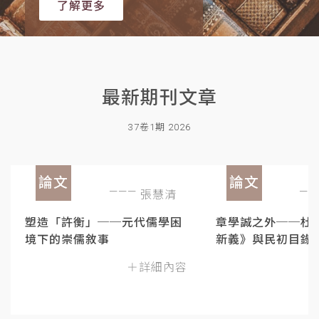
了解更多
最新期刊文章
37卷1期 2026
論文
論文
張慧清
塑造「許衡」──元代儒學困
章學誠之外──杜
境下的崇儒敘事
新義》與民初目錄
＋詳細內容