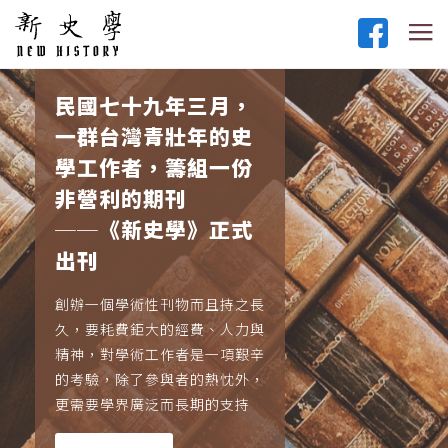
民國七十九年三月，
一群台灣青壯年的史
學工作者，籌組一份
非營利的期刊
──《新史學》正式
出刊
創辦一個學術性刊物而且持之長
久，要耗費鉅大的經費、人力與
精神，對學術工作者是一項艱辛
的考驗，除了參與者的熱忱外，
更需要學界廣泛而長期的支持