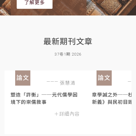
了解更多
最新期刊文章
37卷1期 2026
論文
論文
張慧清
塑造「許衡」──元代儒學困
章學誠之外──杜
境下的崇儒敘事
新義》與民初目錄
＋詳細內容