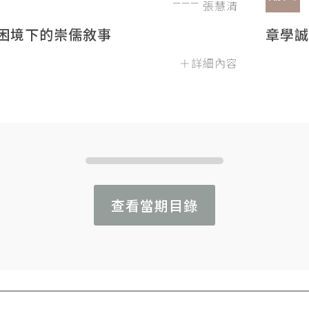
張慧清
困境下的崇儒敘事
章學誠
＋詳細內容
查看當期目錄