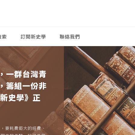
檢索
訂閱新史學
聯絡我們
，一群台灣青
，籌組一份非
《新史學》正
久，要耗費鉅大的經費、