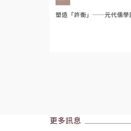
塑造「許衡」──元代儒學
更多訊息