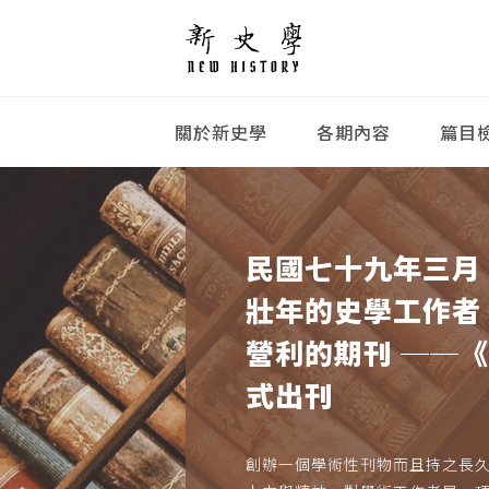
關於新史學
各期內容
篇目
民國七十九年三月
壯年的史學工作者
營利的期刊 ──
式出刊
創辦一個學術性刊物而且持之長