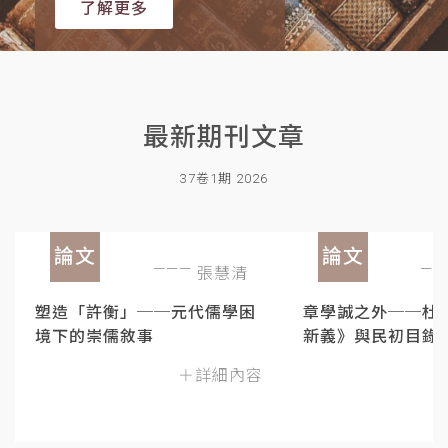
了解更多
最新期刊文章
37卷1期 2026
論文
論文
張慧清
塑造「許衡」──元代儒學困
章學誠之外──杜
境下的崇儒敘事
新義》與民初目錄
＋詳細內容