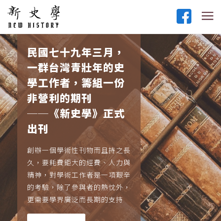
民國七十九年三月，
一群台灣青壯年的史
學工作者，籌組一份
非營利的期刊
──《新史學》正式
出刊
創辦一個學術性刊物而且持之長
久，要耗費鉅大的經費、人力與
精神，對學術工作者是一項艱辛
的考驗，除了參與者的熱忱外，
更需要學界廣泛而長期的支持