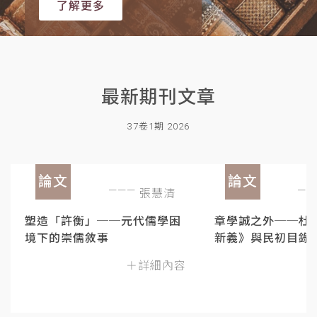
了解更多
最新期刊文章
37卷1期 2026
論文
論文
張慧清
塑造「許衡」──元代儒學困
章學誠之外──杜
境下的崇儒敘事
新義》與民初目錄
＋詳細內容