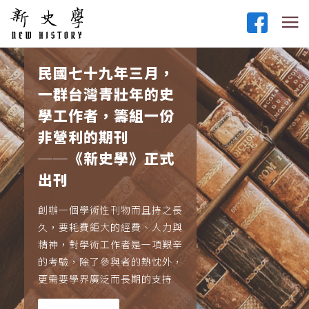
民國七十九年三月，
一群台灣青壯年的史
學工作者，籌組一份
非營利的期刊
──《新史學》正式
出刊
創辦一個學術性刊物而且持之長
久，要耗費鉅大的經費、人力與
精神，對學術工作者是一項艱辛
的考驗，除了參與者的熱忱外，
更需要學界廣泛而長期的支持