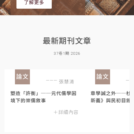
了解更多
最新期刊文章
37卷1期 2026
論文
論文
張慧清
塑造「許衡」──元代儒學困
章學誠之外──杜
境下的崇儒敘事
新義》與民初目錄
＋詳細內容