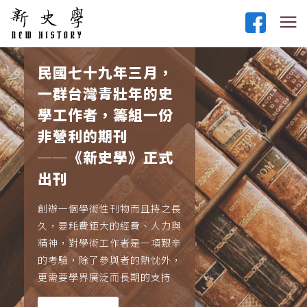
民國七十九年三月，
一群台灣青壯年的史
學工作者，籌組一份
非營利的期刊
──《新史學》正式
出刊
創辦一個學術性刊物而且持之長
久，要耗費鉅大的經費、人力與
精神，對學術工作者是一項艱辛
的考驗，除了參與者的熱忱外，
更需要學界廣泛而長期的支持