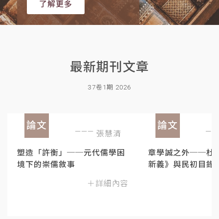
了解更多
最新期刊文章
37卷1期 2026
論文
論文
張慧清
塑造「許衡」──元代儒學困
章學誠之外──杜
境下的崇儒敘事
新義》與民初目錄
＋詳細內容