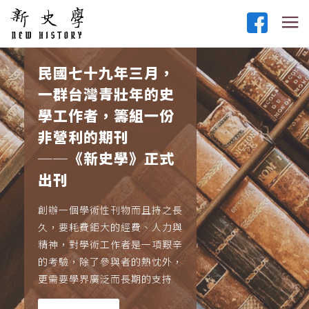
民國七十九年三月，
一群台灣青壯年的史
學工作者，籌組一份
非營利的期刊
──《新史學》正式
出刊
創辦一個學術性刊物而且持之長
久，要耗費鉅大的經費、人力與
精神，對學術工作者是一項艱辛
的考驗，除了參與者的熱忱外，
更需要學界廣泛而長期的支持