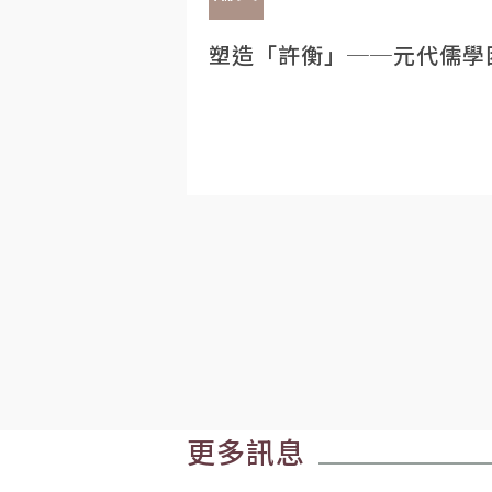
塑造「許衡」──元代儒學
更多訊息