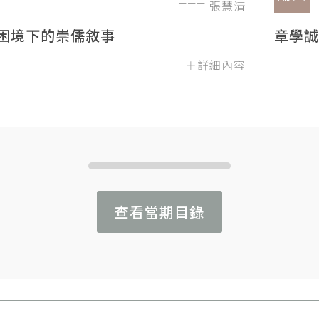
張慧清
困境下的崇儒敘事
章學誠
＋詳細內容
查看當期目錄