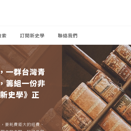
檢索
訂閱新史學
聯絡我們
，一群台灣青
，籌組一份非
《新史學》正
久，要耗費鉅大的經費、