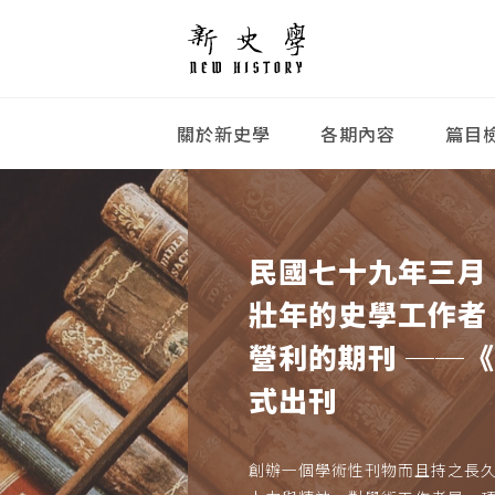
關於新史學
各期內容
篇目
民國七十九年三月
壯年的史學工作者
營利的期刊 ──
式出刊
創辦一個學術性刊物而且持之長