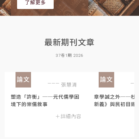
了解更多
最新期刊文章
37卷1期 2026
論文
論文
張慧清
塑造「許衡」──元代儒學困
章學誠之外──杜
境下的崇儒敘事
新義》與民初目錄
＋詳細內容