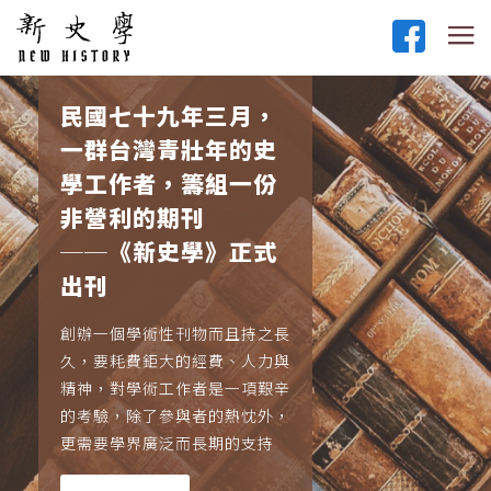
民國七十九年三月，
一群台灣青壯年的史
學工作者，籌組一份
非營利的期刊
──《新史學》正式
出刊
創辦一個學術性刊物而且持之長
久，要耗費鉅大的經費、人力與
精神，對學術工作者是一項艱辛
的考驗，除了參與者的熱忱外，
更需要學界廣泛而長期的支持