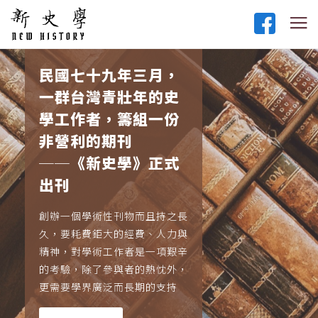
民國七十九年三月，
一群台灣青壯年的史
學工作者，籌組一份
非營利的期刊
──《新史學》正式
出刊
創辦一個學術性刊物而且持之長
久，要耗費鉅大的經費、人力與
精神，對學術工作者是一項艱辛
的考驗，除了參與者的熱忱外，
更需要學界廣泛而長期的支持