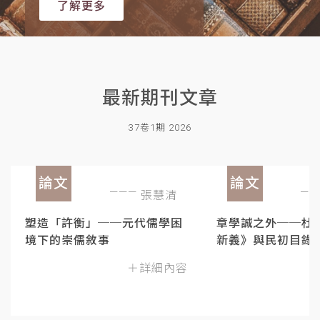
了解更多
最新期刊文章
37卷1期 2026
論文
論文
張慧清
塑造「許衡」──元代儒學困
章學誠之外──杜
境下的崇儒敘事
新義》與民初目錄
＋詳細內容