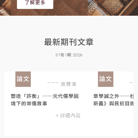
了解更多
最新期刊文章
37卷1期 2026
論文
論文
張慧清
塑造「許衡」──元代儒學困
章學誠之外──杜
境下的崇儒敘事
新義》與民初目錄
＋詳細內容