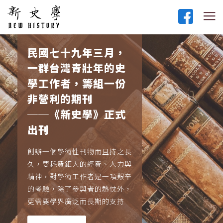
民國七十九年三月，
一群台灣青壯年的史
學工作者，籌組一份
非營利的期刊
──《新史學》正式
出刊
創辦一個學術性刊物而且持之長
久，要耗費鉅大的經費、人力與
精神，對學術工作者是一項艱辛
的考驗，除了參與者的熱忱外，
更需要學界廣泛而長期的支持