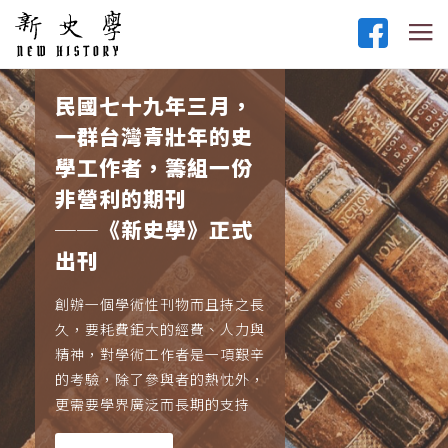
民國七十九年三月，
一群台灣青壯年的史
學工作者，籌組一份
非營利的期刊
──《新史學》正式
出刊
創辦一個學術性刊物而且持之長
久，要耗費鉅大的經費、人力與
精神，對學術工作者是一項艱辛
的考驗，除了參與者的熱忱外，
更需要學界廣泛而長期的支持