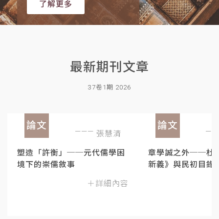
了解更多
最新期刊文章
37卷1期 2026
論文
論文
張慧清
塑造「許衡」──元代儒學困
章學誠之外──杜
境下的崇儒敘事
新義》與民初目錄
＋詳細內容