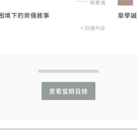
張慧清
困境下的崇儒敘事
章學誠
＋詳細內容
查看當期目錄