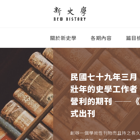
關於新史學
各期內容
篇目
民國七十九年三月
壯年的史學工作者
營利的期刊 ──
式出刊
創辦一個學術性刊物而且持之長