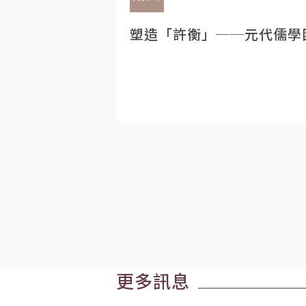
塑造「許衡」──元代儒學
更多訊息