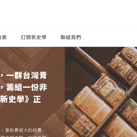
檢索
訂閱新史學
聯絡我們
，一群台灣青
，籌組一份非
《新史學》正
久，要耗費鉅大的經費、