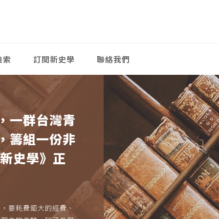
檢索
訂閱新史學
聯絡我們
，一群台灣青
，籌組一份非
《新史學》正
久，要耗費鉅大的經費、