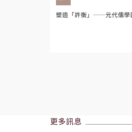
塑造「許衡」──元代儒學
更多訊息