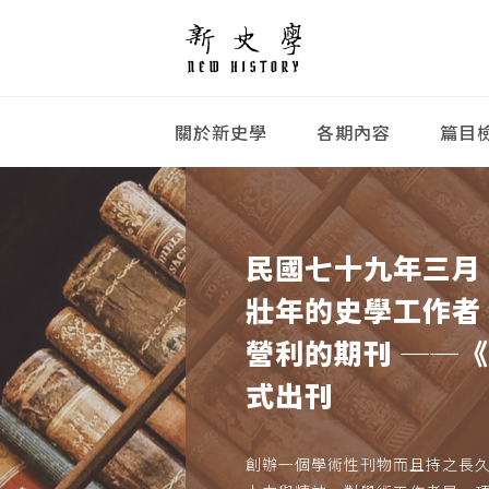
關於新史學
各期內容
篇目
民國七十九年三月
壯年的史學工作者
營利的期刊 ──
式出刊
創辦一個學術性刊物而且持之長