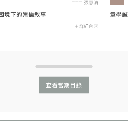
張慧清
困境下的崇儒敘事
章學誠
＋詳細內容
查看當期目錄