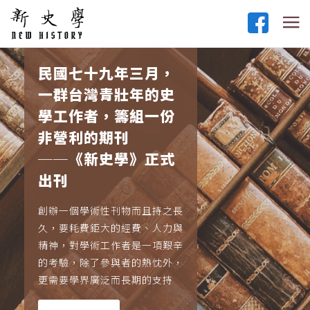
民國七十九年三月，
一群台灣青壯年的史
學工作者，籌組一份
非營利的期刊
──《新史學》正式
出刊
創辦一個學術性刊物而且持之長
久，要耗費鉅大的經費、人力與
精神，對學術工作者是一項艱辛
的考驗，除了參與者的熱忱外，
更需要學界廣泛而長期的支持