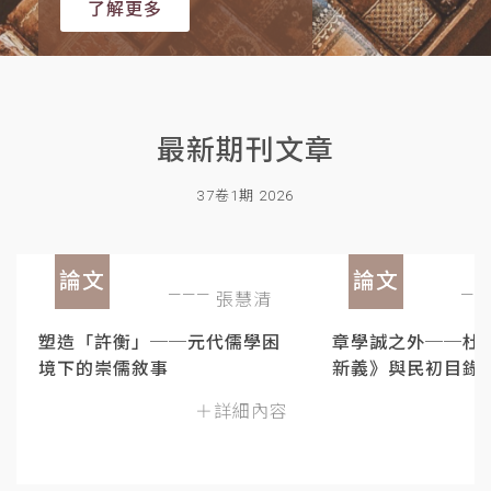
了解更多
最新期刊文章
37卷1期 2026
論文
論文
張慧清
塑造「許衡」──元代儒學困
章學誠之外──杜
境下的崇儒敘事
新義》與民初目錄
＋詳細內容