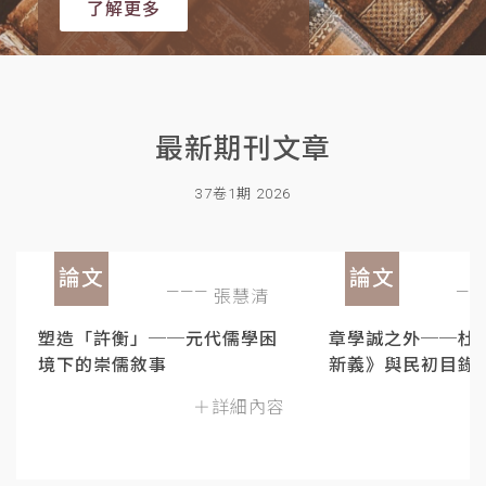
了解更多
最新期刊文章
37卷1期 2026
論文
論文
張慧清
塑造「許衡」──元代儒學困
章學誠之外──杜
境下的崇儒敘事
新義》與民初目錄
＋詳細內容