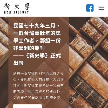
民國七十九年三月，
一群台灣青壯年的史
學工作者，籌組一份
非營利的期刊
──《新史學》正式
出刊
創辦一個學術性刊物而且持之長
久，要耗費鉅大的經費、人力與
精神，對學術工作者是一項艱辛
的考驗，除了參與者的熱忱外，
更需要學界廣泛而長期的支持