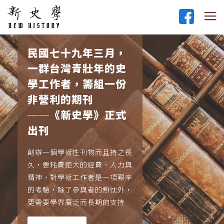
民國七十九年三月，
一群台灣青壯年的史
學工作者，籌組一份
非營利的期刊
──《新史學》正式
出刊
創辦一個學術性刊物而且持之長
久，要耗費鉅大的經費、人力與
精神，對學術工作者是一項艱辛
的考驗，除了參與者的熱忱外，
更需要學界廣泛而長期的支持