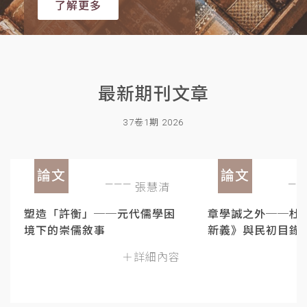
了解更多
最新期刊文章
37卷1期 2026
論文
論文
張慧清
塑造「許衡」──元代儒學困
章學誠之外──杜
境下的崇儒敘事
新義》與民初目錄
＋詳細內容