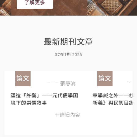
了解更多
最新期刊文章
37卷1期 2026
論文
論文
張慧清
塑造「許衡」──元代儒學困
章學誠之外──杜
境下的崇儒敘事
新義》與民初目錄
＋詳細內容