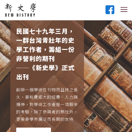
民國七十九年三月，
一群台灣青壯年的史
學工作者，籌組一份
非營利的期刊
──《新史學》正式
出刊
創辦一個學術性刊物而且持之長
久，要耗費鉅大的經費、人力與
精神，對學術工作者是一項艱辛
的考驗，除了參與者的熱忱外，
更需要學界廣泛而長期的支持