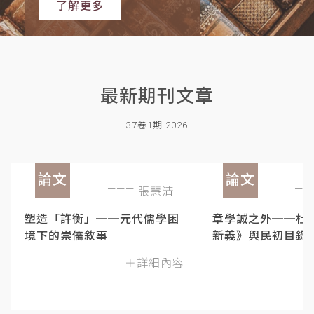
了解更多
最新期刊文章
37卷1期 2026
論文
論文
張慧清
塑造「許衡」──元代儒學困
章學誠之外──杜
境下的崇儒敘事
新義》與民初目錄
＋詳細內容