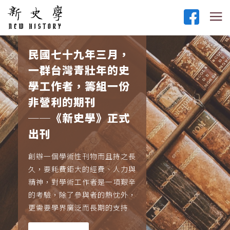
民國七十九年三月，
一群台灣青壯年的史
學工作者，籌組一份
非營利的期刊
──《新史學》正式
出刊
創辦一個學術性刊物而且持之長
久，要耗費鉅大的經費、人力與
精神，對學術工作者是一項艱辛
的考驗，除了參與者的熱忱外，
更需要學界廣泛而長期的支持