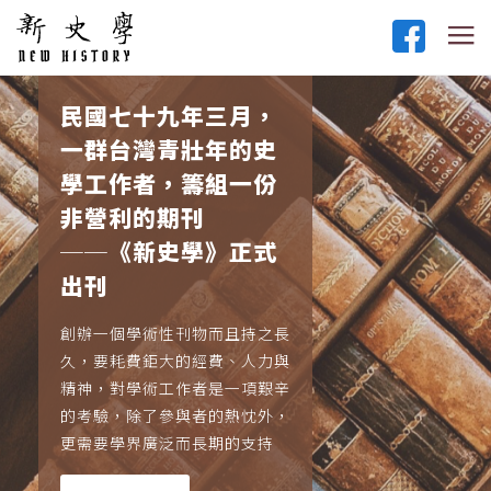
民國七十九年三月，
一群台灣青壯年的史
學工作者，籌組一份
非營利的期刊
──《新史學》正式
出刊
創辦一個學術性刊物而且持之長
久，要耗費鉅大的經費、人力與
精神，對學術工作者是一項艱辛
的考驗，除了參與者的熱忱外，
更需要學界廣泛而長期的支持