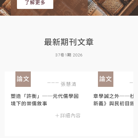
了解更多
最新期刊文章
37卷1期 2026
論文
論文
張慧清
塑造「許衡」──元代儒學困
章學誠之外──杜
境下的崇儒敘事
新義》與民初目錄
＋詳細內容