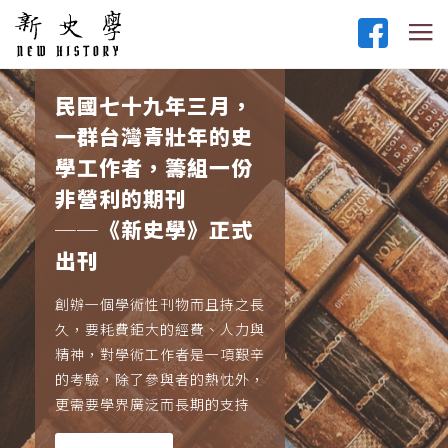
民國七十九年三月，
一群台灣青壯年的史
學工作者，籌組一份
非營利的期刊
──《新史學》正式
出刊
創辦一個學術性刊物而且持之長
久，要耗費鉅大的經費、人力與
精神，對學術工作者是一項艱辛
的考驗，除了參與者的熱忱外，
更需要學界廣泛而長期的支持