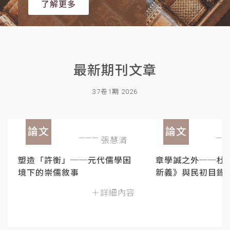
了解更多
最新期刊文章
37卷1期 2026
論文
論文
張慧清
塑造「許衡」──元代儒學困
章學誠之外──杜
境下的崇儒敘事
新義》與民初目錄
＋詳細內容