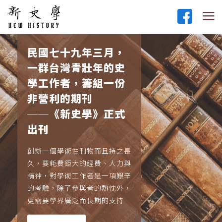
民國七十九年三月，
一群台灣青壯年的史
學工作者，籌組一份
非營利的期刊
──《新史學》正式
出刊
創辦一個學術性刊物而且持之長
久，要耗費鉅大的經費、人力與
精神，對學術工作者是一項艱辛
的考驗，除了參與者的熱忱外，
更需要學界廣泛而長期的支持