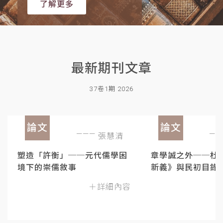
了解更多
最新期刊文章
37卷1期 2026
論文
論文
張慧清
塑造「許衡」──元代儒學困
章學誠之外──杜
境下的崇儒敘事
新義》與民初目錄
＋詳細內容