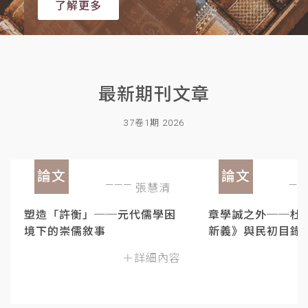
了解更多
最新期刊文章
37卷1期 2026
論文
論文
張慧清
塑造「許衡」──元代儒學困
章學誠之外──杜
境下的崇儒敘事
新義》與民初目錄
＋詳細內容