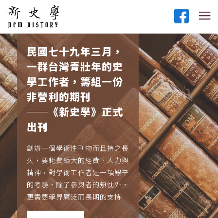
民國七十九年三月，
一群台灣青壯年的史
學工作者，籌組一份
非營利的期刊
──《新史學》正式
出刊
創辦一個學術性刊物而且持之長
久，要耗費鉅大的經費、人力與
精神，對學術工作者是一項艱辛
的考驗，除了參與者的熱忱外，
更需要學界廣泛而長期的支持