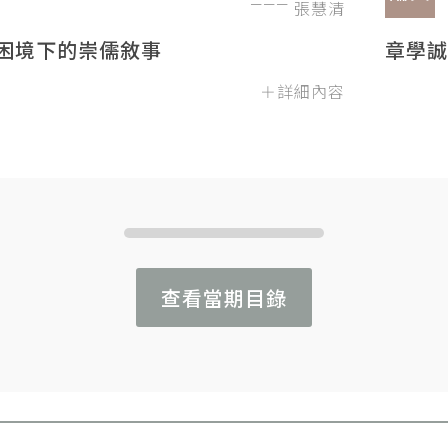
張慧清
困境下的崇儒敘事
章學誠
＋詳細內容
查看當期目錄