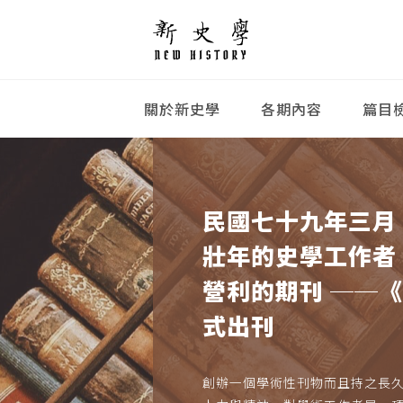
關於新史學
各期內容
篇目
民國七十九年三月
壯年的史學工作者
營利的期刊 ──
式出刊
創辦一個學術性刊物而且持之長