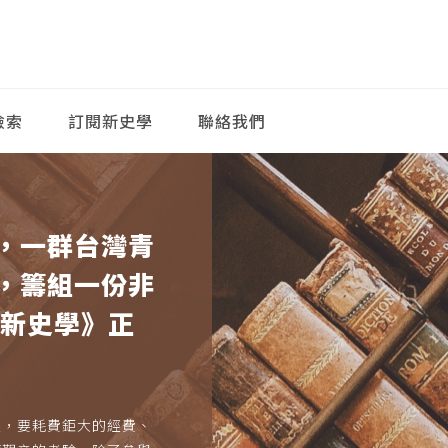
檢索
訂閱新史學
聯絡我們
，一群台灣青
，籌組一份非
《新史學》正
久，要耗費鉅大的經費、