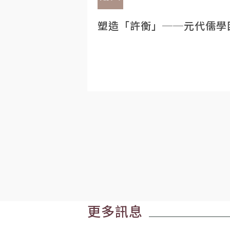
塑造「許衡」──元代儒學
更多訊息