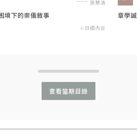
張慧清
困境下的崇儒敘事
章學誠
＋詳細內容
查看當期目錄