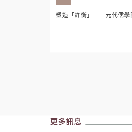
塑造「許衡」──元代儒學
更多訊息