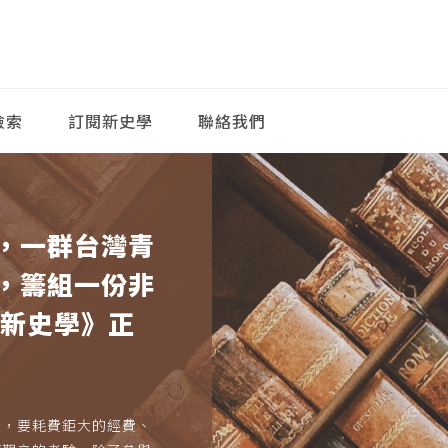
檢索
訂閱新史學
聯絡我們
，一群台灣青
，籌組一份非
《新史學》正
久，要耗費鉅大的經費、