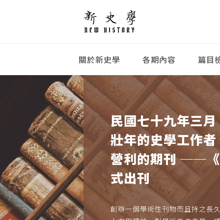
關於新史學
各期內容
篇目
民國七十九年三月
壯年的史學工作者
營利的期刊 ──
式出刊
創辦一個學術性刊物而且持之長