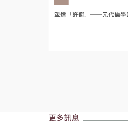
塑造「許衡」──元代儒學
更多訊息