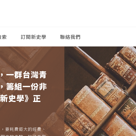
檢索
訂閱新史學
聯絡我們
，一群台灣青
，籌組一份非
《新史學》正
久，要耗費鉅大的經費、