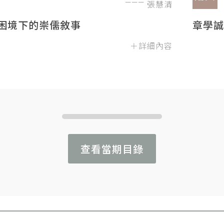
張慧清
困境下的崇儒敘事
章學誠
＋詳細內容
查看當期目錄