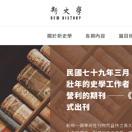
關於新史學
各期內容
篇目
民國七十九年三月
壯年的史學工作者
營利的期刊 ──
式出刊
創辦一個學術性刊物而且持之長