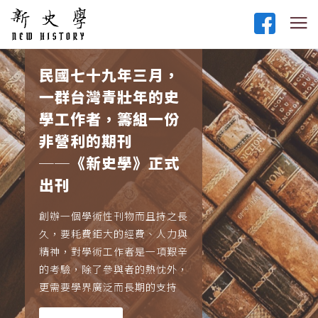
民國七十九年三月，
一群台灣青壯年的史
學工作者，籌組一份
非營利的期刊
──《新史學》正式
出刊
創辦一個學術性刊物而且持之長
久，要耗費鉅大的經費、人力與
精神，對學術工作者是一項艱辛
的考驗，除了參與者的熱忱外，
更需要學界廣泛而長期的支持