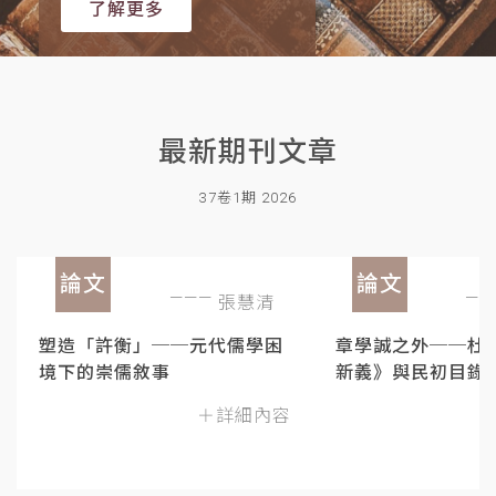
了解更多
最新期刊文章
37卷1期 2026
論文
論文
張慧清
塑造「許衡」──元代儒學困
章學誠之外──杜
境下的崇儒敘事
新義》與民初目錄
＋詳細內容