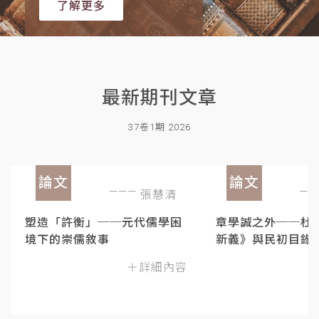
了解更多
最新期刊文章
37卷1期 2026
論文
論文
張慧清
塑造「許衡」──元代儒學困
章學誠之外──杜
境下的崇儒敘事
新義》與民初目錄
＋詳細內容