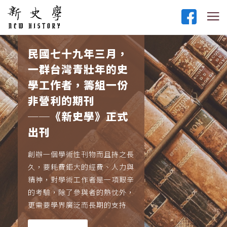
民國七十九年三月，
一群台灣青壯年的史
學工作者，籌組一份
非營利的期刊
──《新史學》正式
出刊
創辦一個學術性刊物而且持之長
久，要耗費鉅大的經費、人力與
精神，對學術工作者是一項艱辛
的考驗，除了參與者的熱忱外，
更需要學界廣泛而長期的支持