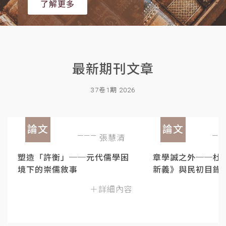
了解更多
最新期刊文章
37卷1期 2026
論文
論文
張慧清
塑造「許衡」──元代儒學困
章學誠之外──杜
境下的崇儒敘事
新義》與民初目錄
＋詳細內容