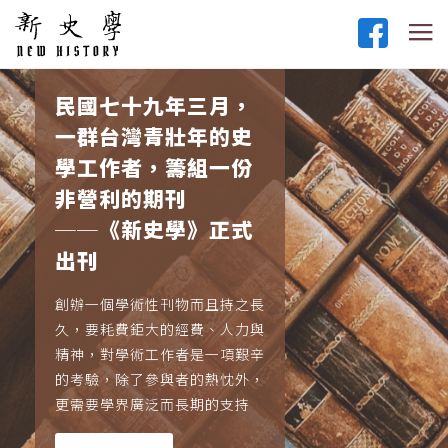
民國七十九年三月，
一群台灣青壯年的史
學工作者，籌組一份
非營利的期刊
──《新史學》正式
出刊
創辦一個學術性刊物而且持之長
久，要耗費鉅大的經費、人力與
精神，對學術工作者是一項艱辛
的考驗，除了參與者的熱忱外，
更需要學界廣泛而長期的支持