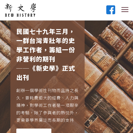
民國七十九年三月，
一群台灣青壯年的史
學工作者，籌組一份
非營利的期刊
──《新史學》正式
出刊
創辦一個學術性刊物而且持之長
久，要耗費鉅大的經費、人力與
精神，對學術工作者是一項艱辛
的考驗，除了參與者的熱忱外，
更需要學界廣泛而長期的支持