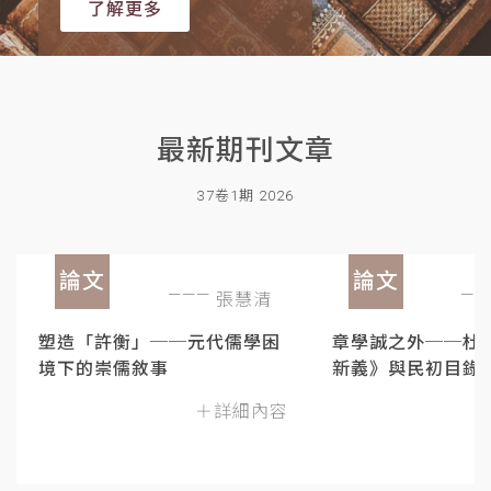
了解更多
最新期刊文章
37卷1期 2026
論文
論文
張慧清
塑造「許衡」──元代儒學困
章學誠之外──杜
境下的崇儒敘事
新義》與民初目錄
＋詳細內容