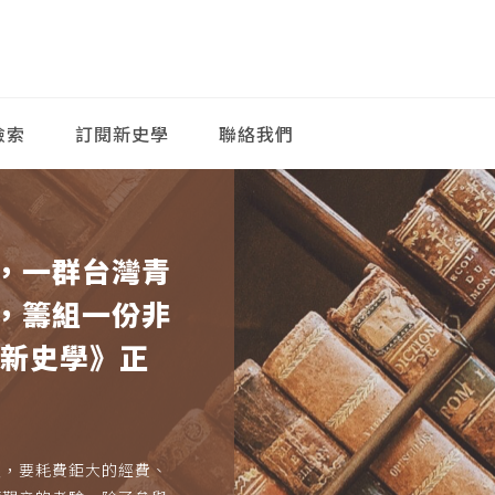
檢索
訂閱新史學
聯絡我們
，一群台灣青
，籌組一份非
《新史學》正
久，要耗費鉅大的經費、