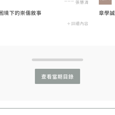
張慧清
困境下的崇儒敘事
章學誠
＋詳細內容
查看當期目錄