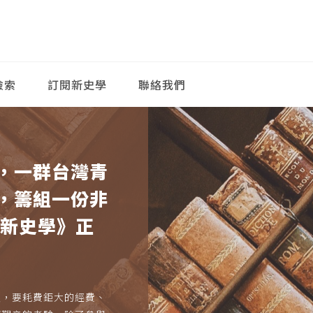
檢索
訂閱新史學
聯絡我們
，一群台灣青
，籌組一份非
《新史學》正
久，要耗費鉅大的經費、