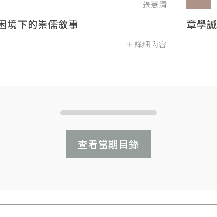
張慧清
困境下的崇儒敘事
章學誠
＋詳細內容
查看當期目錄