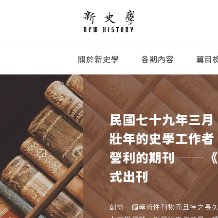
關於新史學
各期內容
篇目
民國七十九年三月
壯年的史學工作者
營利的期刊 ──
式出刊
創辦一個學術性刊物而且持之長