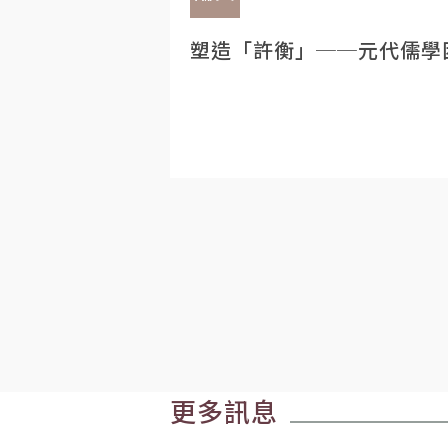
塑造「許衡」──元代儒學
更多訊息