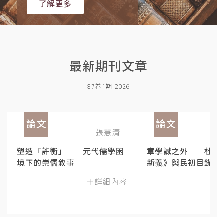
了解更多
最新期刊文章
37卷1期 2026
論文
論文
張慧清
塑造「許衡」──元代儒學困
章學誠之外──杜
境下的崇儒敘事
新義》與民初目錄
＋詳細內容