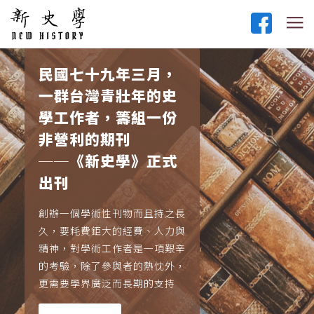
民國七十九年三月，
一群台灣青壯年的史
學工作者，籌組一份
非營利的期刊
──《新史學》正式
出刊
創辦一個學術性刊物而且持之長
久，要耗費鉅大的經費、人力與
精神，對學術工作者是一項艱辛
的考驗，除了參與者的熱忱外，
更需要學界廣泛而長期的支持