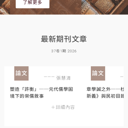
了解更多
最新期刊文章
37卷1期 2026
論文
論文
張慧清
塑造「許衡」──元代儒學困
章學誠之外──杜
境下的崇儒敘事
新義》與民初目錄
＋詳細內容