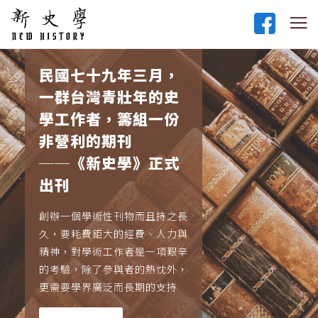
民國七十九年三月，
一群台灣青壯年的史
學工作者，籌組一份
非營利的期刊
──《新史學》正式
出刊
創辦一個學術性刊物而且持之長
久，要耗費鉅大的經費、人力與
精神，對學術工作者是一項艱辛
的考驗，除了參與者的熱忱外，
更需要學界廣泛而長期的支持