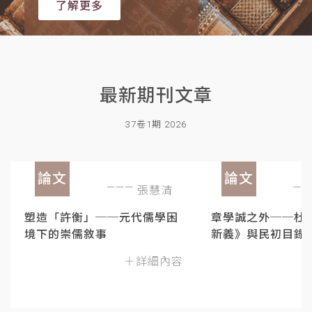
了解更多
最新期刊文章
37卷1期 2026
論文
論文
張慧清
塑造「許衡」──元代儒學困
章學誠之外──杜
境下的崇儒敘事
新義》與民初目錄
＋詳細內容