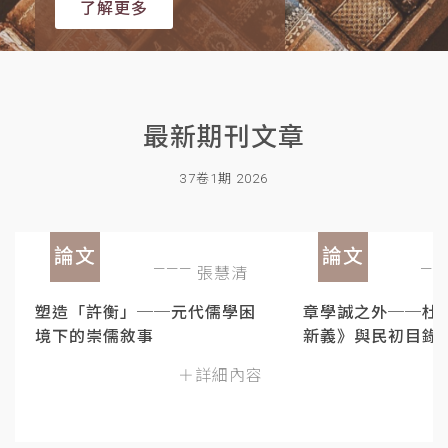
了解更多
最新期刊文章
37卷1期 2026
論文
論文
張慧清
塑造「許衡」──元代儒學困
章學誠之外──杜
境下的崇儒敘事
新義》與民初目錄
＋詳細內容