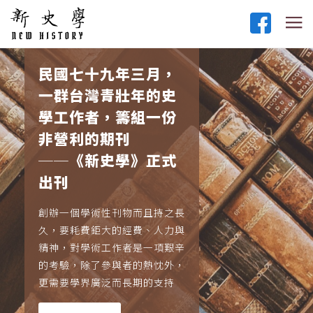
民國七十九年三月，
一群台灣青壯年的史
學工作者，籌組一份
非營利的期刊
──《新史學》正式
出刊
創辦一個學術性刊物而且持之長
久，要耗費鉅大的經費、人力與
精神，對學術工作者是一項艱辛
的考驗，除了參與者的熱忱外，
更需要學界廣泛而長期的支持