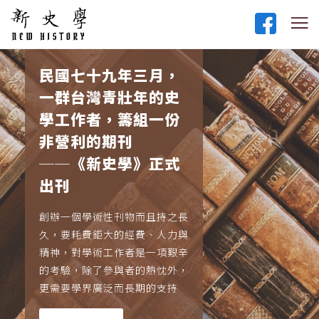
民國七十九年三月，
一群台灣青壯年的史
學工作者，籌組一份
非營利的期刊
──《新史學》正式
出刊
創辦一個學術性刊物而且持之長
久，要耗費鉅大的經費、人力與
精神，對學術工作者是一項艱辛
的考驗，除了參與者的熱忱外，
更需要學界廣泛而長期的支持