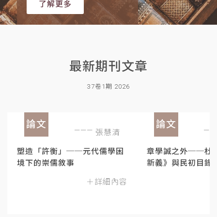
了解更多
最新期刊文章
37卷1期 2026
論文
論文
張慧清
塑造「許衡」──元代儒學困
章學誠之外──杜
境下的崇儒敘事
新義》與民初目錄
＋詳細內容