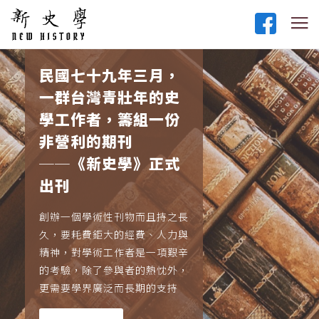
民國七十九年三月，
一群台灣青壯年的史
學工作者，籌組一份
非營利的期刊
──《新史學》正式
出刊
創辦一個學術性刊物而且持之長
久，要耗費鉅大的經費、人力與
精神，對學術工作者是一項艱辛
的考驗，除了參與者的熱忱外，
更需要學界廣泛而長期的支持