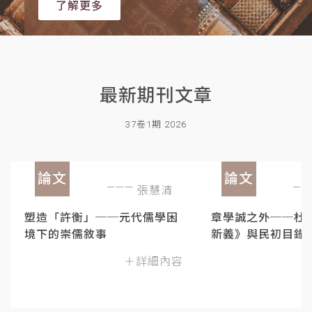
了解更多
最新期刊文章
37卷1期 2026
論文
論文
張慧清
塑造「許衡」──元代儒學困
章學誠之外──杜
境下的崇儒敘事
新義》與民初目錄
＋詳細內容