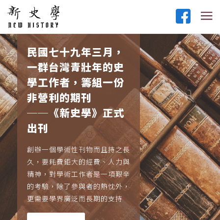
民國七十九年三月，
一群台灣青壯年的史
學工作者，籌組一份
非營利的期刊
──《新史學》正式
出刊
創辦一個學術性刊物而且持之長
久，要耗費鉅大的經費、人力與
精神，對學術工作者是一項艱辛
的考驗，除了參與者的熱忱外，
更需要學界廣泛而長期的支持