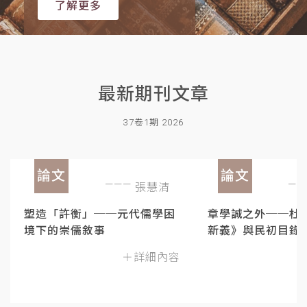
了解更多
最新期刊文章
37卷1期 2026
論文
論文
張慧清
塑造「許衡」──元代儒學困
章學誠之外──杜
境下的崇儒敘事
新義》與民初目錄
＋詳細內容