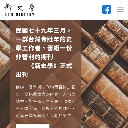
民國七十九年三月，
一群台灣青壯年的史
學工作者，籌組一份
非營利的期刊
──《新史學》正式
出刊
創辦一個學術性刊物而且持之長
久，要耗費鉅大的經費、人力與
精神，對學術工作者是一項艱辛
的考驗，除了參與者的熱忱外，
更需要學界廣泛而長期的支持