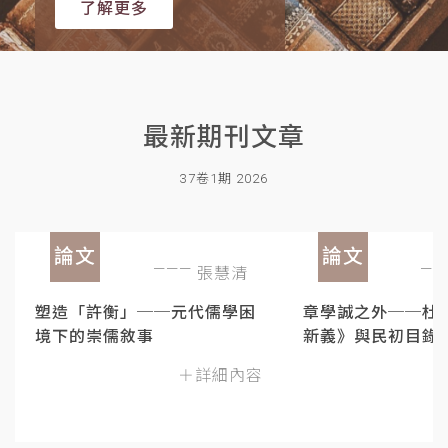
了解更多
最新期刊文章
37卷1期 2026
論文
論文
張慧清
塑造「許衡」──元代儒學困
章學誠之外──杜
境下的崇儒敘事
新義》與民初目錄
＋詳細內容