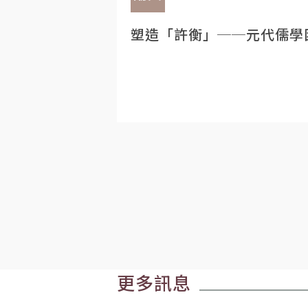
塑造「許衡」──元代儒學
更多訊息