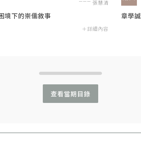
張慧清
困境下的崇儒敘事
章學誠
＋詳細內容
查看當期目錄