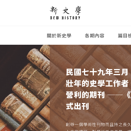
關於新史學
各期內容
篇目
民國七十九年三月
壯年的史學工作者
營利的期刊 ──
式出刊
創辦一個學術性刊物而且持之長