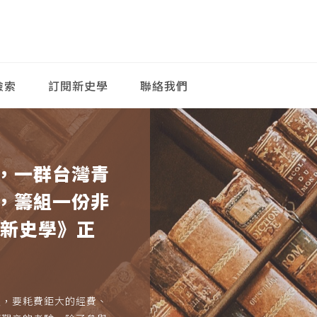
檢索
訂閱新史學
聯絡我們
，一群台灣青
，籌組一份非
《新史學》正
久，要耗費鉅大的經費、