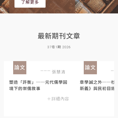
了解更多
最新期刊文章
37卷1期 2026
論文
論文
張慧清
塑造「許衡」──元代儒學困
章學誠之外──杜
境下的崇儒敘事
新義》與民初目錄
＋詳細內容