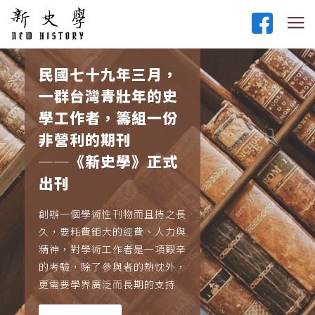
民國七十九年三月，
一群台灣青壯年的史
學工作者，籌組一份
非營利的期刊
──《新史學》正式
出刊
創辦一個學術性刊物而且持之長
久，要耗費鉅大的經費、人力與
精神，對學術工作者是一項艱辛
的考驗，除了參與者的熱忱外，
更需要學界廣泛而長期的支持