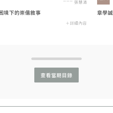
張慧清
困境下的崇儒敘事
章學誠
＋詳細內容
查看當期目錄