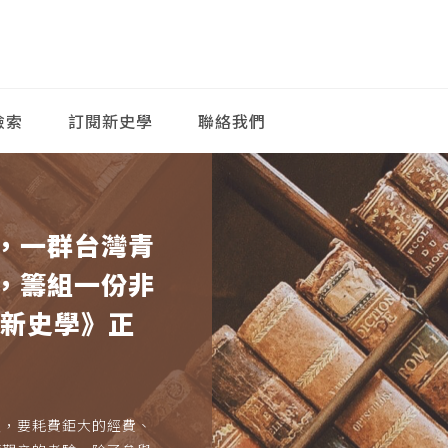
檢索
訂閱新史學
聯絡我們
，一群台灣青
，籌組一份非
《新史學》正
久，要耗費鉅大的經費、