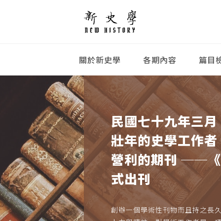
關於新史學
各期內容
篇目
民國七十九年三月
壯年的史學工作者
營利的期刊 ──
式出刊
創辦一個學術性刊物而且持之長