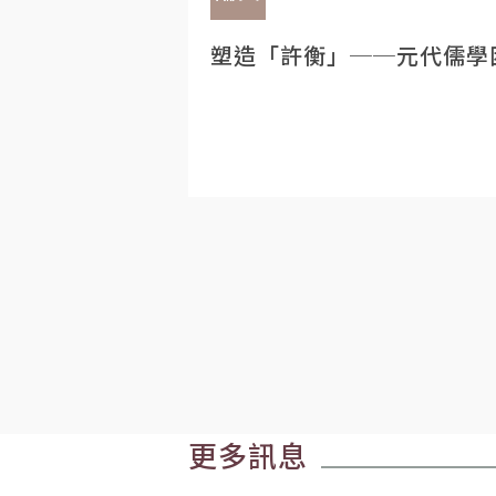
塑造「許衡」──元代儒學
更多訊息