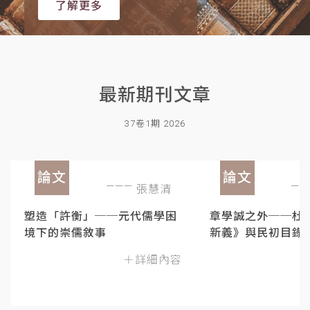
了解更多
最新期刊文章
37卷1期 2026
論文
論文
張慧清
塑造「許衡」──元代儒學困
章學誠之外──杜
境下的崇儒敘事
新義》與民初目錄
＋詳細內容