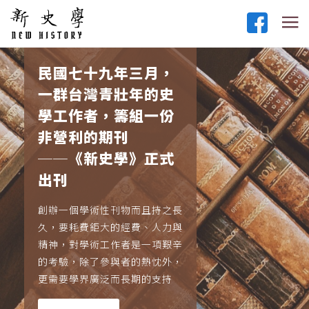
民國七十九年三月，
一群台灣青壯年的史
學工作者，籌組一份
非營利的期刊
──《新史學》正式
出刊
創辦一個學術性刊物而且持之長
久，要耗費鉅大的經費、人力與
精神，對學術工作者是一項艱辛
的考驗，除了參與者的熱忱外，
更需要學界廣泛而長期的支持