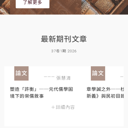
了解更多
最新期刊文章
37卷1期 2026
論文
論文
張慧清
塑造「許衡」──元代儒學困
章學誠之外──杜
境下的崇儒敘事
新義》與民初目錄
＋詳細內容