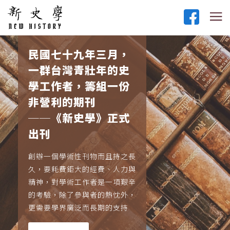
民國七十九年三月，
一群台灣青壯年的史
學工作者，籌組一份
非營利的期刊
──《新史學》正式
出刊
創辦一個學術性刊物而且持之長
久，要耗費鉅大的經費、人力與
精神，對學術工作者是一項艱辛
的考驗，除了參與者的熱忱外，
更需要學界廣泛而長期的支持