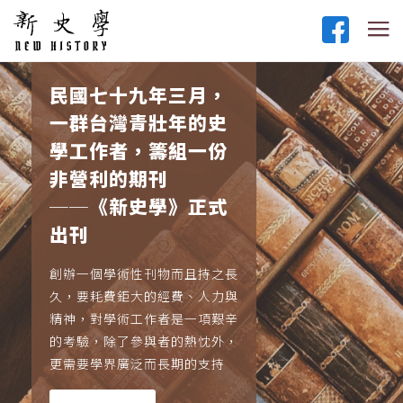
民國七十九年三月，
一群台灣青壯年的史
學工作者，籌組一份
非營利的期刊
──《新史學》正式
出刊
創辦一個學術性刊物而且持之長
久，要耗費鉅大的經費、人力與
精神，對學術工作者是一項艱辛
的考驗，除了參與者的熱忱外，
更需要學界廣泛而長期的支持