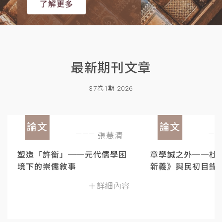
了解更多
最新期刊文章
37卷1期 2026
論文
論文
張慧清
塑造「許衡」──元代儒學困
章學誠之外──杜
境下的崇儒敘事
新義》與民初目錄
＋詳細內容